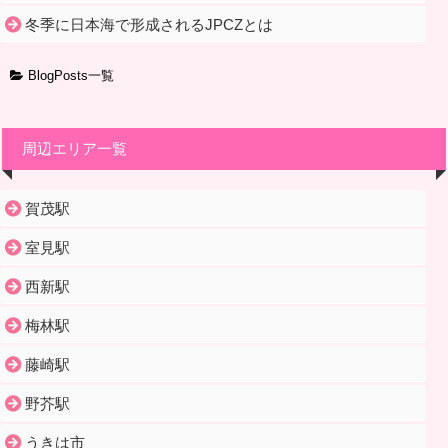
冬季に日本海で形成されるJPCZとは
BlogPosts一覧
周辺エリア一覧
賀茂駅
室見駅
西新駅
梅林駅
藤崎駅
野芥駅
うきは市