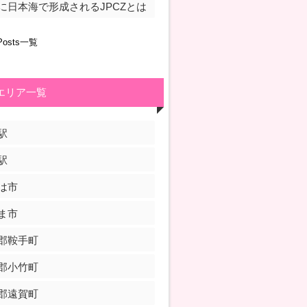
に日本海で形成されるJPCZとは
Posts一覧
エリア一覧
駅
駅
は市
ま市
郡鞍手町
郡小竹町
郡遠賀町