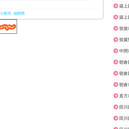
築上
小郡市
,
福岡県
築上
筑後
筑紫
中間
朝倉
朝倉
朝倉
直方
田川
田川