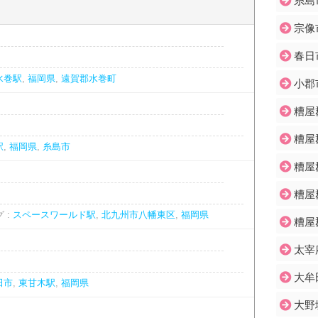
糸島
宗像
春日
水巻駅
,
福岡県
,
遠賀郡水巻町
小郡
糟屋
糟屋
駅
,
福岡県
,
糸島市
糟屋
糟屋
 :
スペースワールド駅
,
北九州市八幡東区
,
福岡県
糟屋
太宰
大牟
田市
,
東甘木駅
,
福岡県
大野