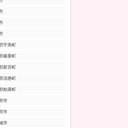
市
市
市
市
郡宇美町
郡篠栗町
郡新宮町
郡須惠町
郡粕屋町
府市
田市
城市