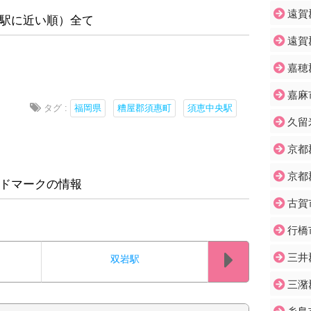
遠賀
駅に近い順）全て
遠賀
嘉穂
嘉麻
タグ :
福岡県
糟屋郡須惠町
須恵中央駅
久留
京都
京都
ドマークの情報
古賀
行橋
三井
双岩駅
三潴