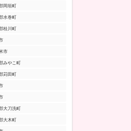
郡岡垣町
郡水巻町
郡桂川町
市
米市
郡みやこ町
郡苅田町
市
市
郡大刀洗町
郡大木町