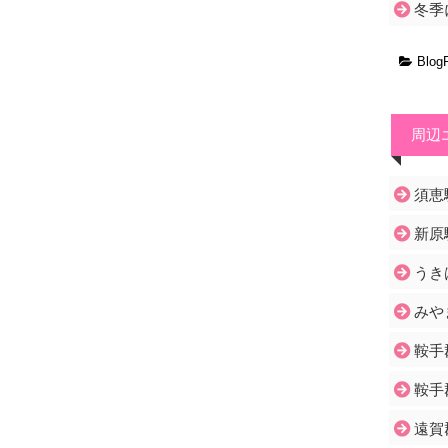
冬季
Blog
周辺
須恵
新原
うき
みや
鞍手
鞍手
遠賀