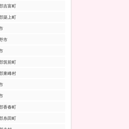
郡吉富町
郡築上町
市
野市
市
郡筑前町
郡東峰村
市
市
郡香春町
郡糸田町