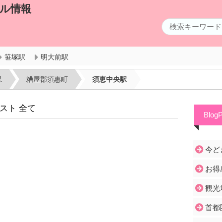
テル情報
笹塚駅
明大前駅
県
糟屋郡須惠町
須恵中央駅
スト 全て
Blog
今ど
お得
観光