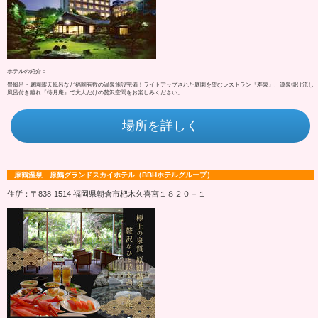
ホテルの紹介：
畳風呂・庭園露天風呂など福岡有数の温泉施設完備！ライトアップされた庭園を望むレストラン『寿泉』、源泉掛け流し
風呂付き離れ『待月庵』で大人だけの贅沢空間をお楽しみください。
場所を詳しく
原鶴温泉 原鶴グランドスカイホテル（BBHホテルグループ）
住所：〒838-1514 福岡県朝倉市杷木久喜宮１８２０－１