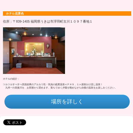
ホテル花景色
住所：〒839-1405 福岡県うきは市浮羽町古川１０９７番地１
ホテルの紹介：
ツルツルすべすべ美肌効果のアルカリ性・気泡の硫黄温泉≪ＰＨ９．１≫源泉かけ流し温泉！
九州一の筑後川を、お部屋から望めます。落ちてゆく夕陽を眺めながら自慢の温泉をお楽しみください。
場所を詳しく