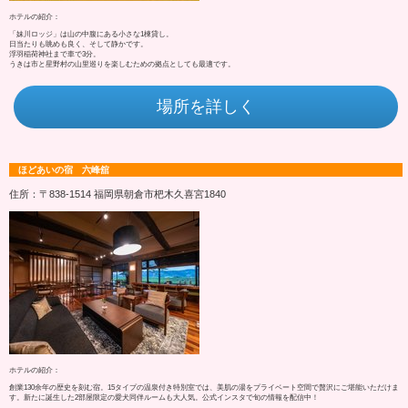
ホテルの紹介：
「妹川ロッジ」は山の中腹にある小さな1棟貸し。
日当たりも眺めも良く、そして静かです。
浮羽稲荷神社まで車で3分。
うきは市と星野村の山里巡りを楽しむための拠点としても最適です。
場所を詳しく
ほどあいの宿 六峰舘
住所：〒838-1514 福岡県朝倉市杷木久喜宮1840
ホテルの紹介：
創業130余年の歴史を刻む宿。15タイプの温泉付き特別室では、美肌の湯をプライベート空間で贅沢にご堪能いただけま
す。新たに誕生した2部屋限定の愛犬同伴ルームも大人気。公式インスタで旬の情報を配信中！