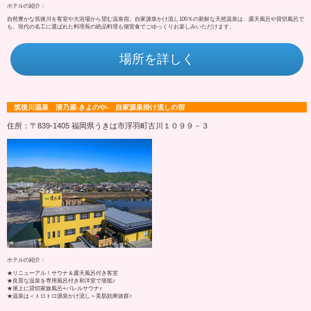
ホテルの紹介：
自然豊かな筑後川を客室や大浴場から望む温泉宿。自家源泉かけ流し100％の新鮮な天然温泉は、露天風呂や貸切風呂で
も。現代の名工に選ばれた料理長の絶品料理も個室食でごゆっくりお楽しみいただけます。
場所を詳しく
筑後川温泉 清乃屋-きよのや- 自家源泉掛け流しの宿
住所：〒839-1405 福岡県うきは市浮羽町古川１０９９－３
ホテルの紹介：
★リニューアル！サウナ＆露天風呂付き客室
★良質な温泉を専用風呂付き和洋室で堪能♪
★屋上に貸切家族風呂+バレルサウナ♪
★温泉は＜トロトロ源泉かけ流し＞美肌効果抜群♪