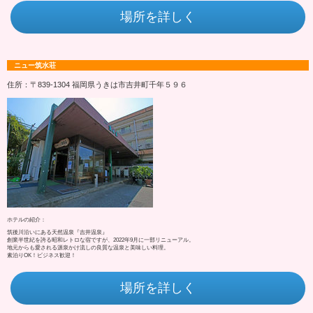
場所を詳しく
ニュー筑水荘
住所：〒839-1304 福岡県うきは市吉井町千年５９６
ホテルの紹介：
筑後川沿いにある天然温泉『吉井温泉』
創業半世紀を誇る昭和レトロな宿ですが、2022年9月に一部リニューアル。
地元からも愛される源泉かけ流しの良質な温泉と美味しい料理。
素泊りOK！ビジネス歓迎！
場所を詳しく