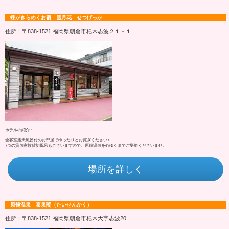
蝶がきらめくお宿 雪月花 せつげっか
住所：〒838-1521 福岡県朝倉市杷木志波２１－１
ホテルの紹介：
全客室露天風呂付のお部屋でゆったりとお寛ぎください♪
7つの貸切家族貸切風呂もございますので、原鶴温泉を心ゆくまでご堪能くださいませ。
場所を詳しく
原鶴温泉 泰泉閣（たいせんかく）
住所：〒838-1521 福岡県朝倉市杷木大字志波20