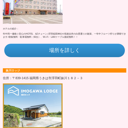
ホテルの紹介：
年中同一価格☆安心のHOTEL AZチェーン♪浮羽稲荷神社や筑後吉井の白壁通りの散策、一年中フルーツ狩りが満喫でき
ます♪朝食無料・駐車場無料（92台）、Wi-Fi・LANケーブル接続無料！！
場所を詳しく
妹川ロッジ
住所：〒839-1415 福岡県うきは市浮羽町妹川１８２－３