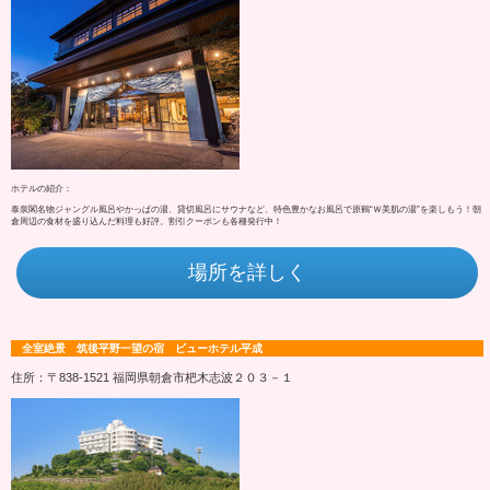
ホテルの紹介：
泰泉閣名物ジャングル風呂やかっぱの湯、貸切風呂にサウナなど、特色豊かなお風呂で原鶴“Ｗ美肌の湯”を楽しもう！朝
倉周辺の食材を盛り込んだ料理も好評。割引クーポンも各種発行中！
場所を詳しく
全室絶景 筑後平野一望の宿 ビューホテル平成
住所：〒838-1521 福岡県朝倉市杷木志波２０３－１