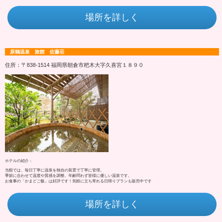
場所を詳しく
原鶴温泉 旅館 佐藤荘
住所：〒838-1514 福岡県朝倉市杷木大字久喜宮１８９０
ホテルの紹介：
当館では、毎日丁寧に温泉を独自の装置で丁寧に管理。
季節に合わせて温度や質感を調整。年齢問わず皆様に優しい温泉です。
お食事の「かまどご飯」は好評です！気軽に立ち寄れる日帰りプランも販売中です
場所を詳しく