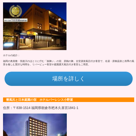
ホテルの紹介：
福岡の奥座敷・筑後川のほとりに佇む「振舞い」の宿、原鶴の舞。全室源泉風呂付き客室で、名湯・原鶴温泉と四季の風
景を愉しむ贅沢な時間を。リバービュー客室や庭園露天風呂付き客室もご用意。
場所を詳しく
畳風呂と日本庭園の宿 ホテルパーレンス小野屋
住所：〒838-1514 福岡県朝倉市杷木久喜宮1841-1