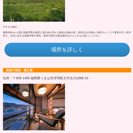
ホテルの紹介：
標高160ｍから望む筑後平野の絶景と湯の花が浮かぶ温泉が自慢の宿。特別な日の滞在に180℃のパノラマ客室や広々和洋
室で、夕日に染まる筑後平野の景色、夜景や星空を眺め贅沢なひとときをお過ごしください
場所を詳しく
筑後川温泉 桑之屋
住所：〒839-1405 福岡県うきは市浮羽町大字古川1099-10