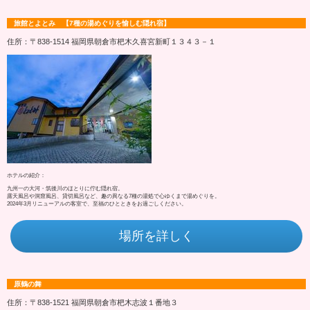
旅館とよとみ 【7種の湯めぐりを愉しむ隠れ宿】
住所：〒838-1514 福岡県朝倉市杷木久喜宮新町１３４３－１
ホテルの紹介：
九州一の大河・筑後川のほとりに佇む隠れ宿。
露天風呂や洞窟風呂、貸切風呂など、趣の異なる7種の湯処で心ゆくまで湯めぐりを。
2024年3月リニューアルの客室で、至福のひとときをお過ごしください。
場所を詳しく
原鶴の舞
住所：〒838-1521 福岡県朝倉市杷木志波１番地３