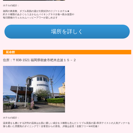
ホテルの紹介：
福岡の奥座敷、ダブル美肌の湯が大変好評のリゾートホテル★
約５０種類のあさくらうまかもんバイキング９０分食べ飲み放題や
毎日開催のウェルカムハッピーアワーが楽しめます
場所を詳しく
延命館
住所：〒838-1521 福岡県朝倉市杷木志波１５－２
ホテルの紹介：
温泉通をも虜にする評判の温泉はお肌に優しい成分を３種類も含んだトリプル美肌の湯♪和洋テイストの人気ディナーを
落ち着いた雰囲気のダイニングで！全客室からの景色、夕陽は必見！全館フリーＷifi完備！