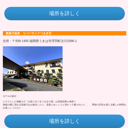
場所を詳しく
筑後川温泉 リバーサイドつるき荘
住所：〒839-1405 福岡県うきは市浮羽町古川1096‐1
ホテルの紹介：
とろりとした肌触りの『お肌つるつるつるきの湯』は美肌効果も抜群☆
旅館の横に流れる筑後川をお散歩したり、温泉にゆっくりと浸かって癒されたり、、、季節の空気を感じる癒しの時間を
お過ごしください
場所を詳しく