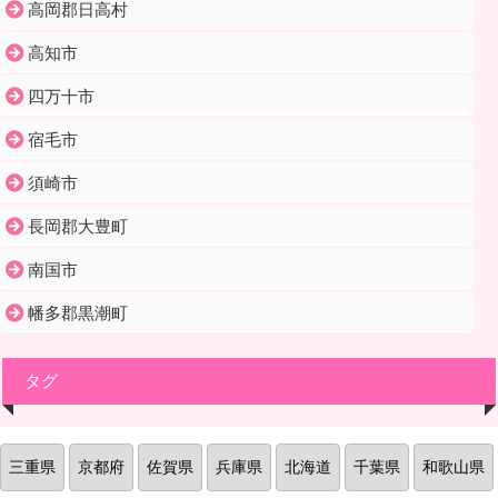
高岡郡日高村
高知市
四万十市
宿毛市
須崎市
長岡郡大豊町
南国市
幡多郡黒潮町
タグ
三重県
京都府
佐賀県
兵庫県
北海道
千葉県
和歌山県