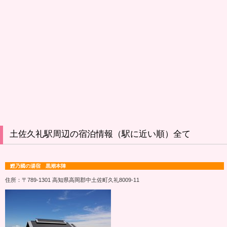
土佐久礼駅周辺の宿泊情報（駅に近い順）全て
鰹乃國の湯宿 黒潮本陣
住所：〒789-1301 高知県高岡郡中土佐町久礼8009‐11