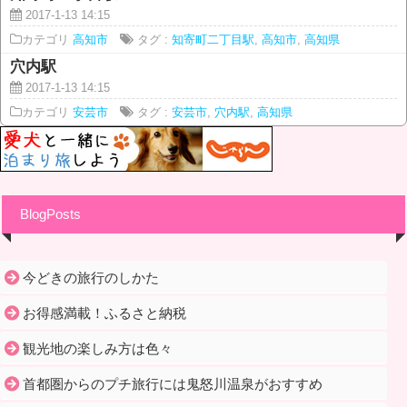
2017-1-13 14:15
カテゴリ
高知市
タグ :
知寄町二丁目駅
,
高知市
,
高知県
穴内駅
2017-1-13 14:15
カテゴリ
安芸市
タグ :
安芸市
,
穴内駅
,
高知県
BlogPosts
今どきの旅行のしかた
お得感満載！ふるさと納税
観光地の楽しみ方は色々
首都圏からのプチ旅行には鬼怒川温泉がおすすめ