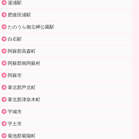
湯浦駅
肥後田浦駅
たのうら御立岬公園駅
白石駅
阿蘇郡高森町
阿蘇郡南阿蘇村
阿蘇市
葦北郡芦北町
葦北郡津奈木町
宇城市
宇土市
菊池郡菊陽町