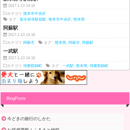
2017-1-13 14:16
カテゴリ
熊本市中央区
タグ :
新水前寺駅前駅
,
熊本市中央区
,
熊本県
阿蘇駅
2017-1-13 14:16
カテゴリ
阿蘇市
タグ :
熊本県
,
阿蘇市
,
阿蘇駅
一武駅
2017-1-13 14:16
カテゴリ
球磨郡錦町
タグ :
一武駅
,
熊本県
,
球磨郡錦町
BlogPosts
今どきの旅行のしかた
お得感満載！ふるさと納税