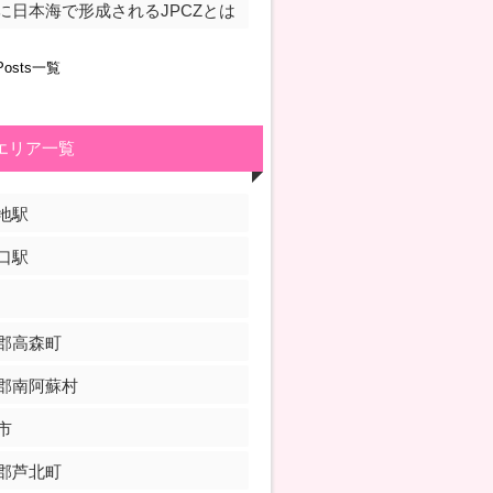
に日本海で形成されるJPCZとは
Posts一覧
エリア一覧
地駅
口駅
郡高森町
郡南阿蘇村
市
郡芦北町