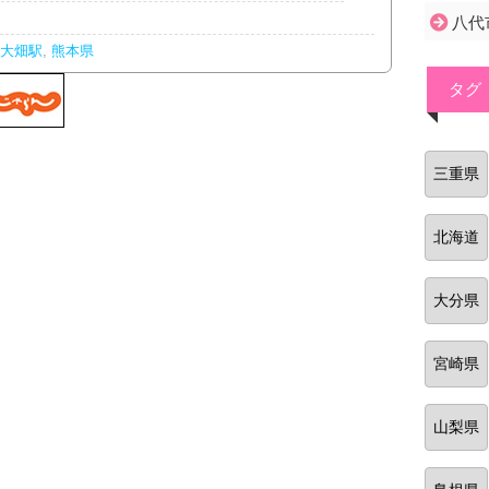
八代
大畑駅
,
熊本県
タグ
三重県
北海道
大分県
宮崎県
山梨県