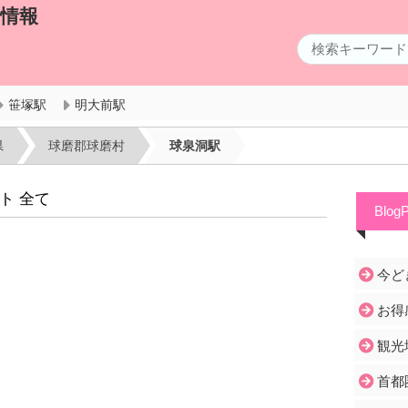
ル情報
笹塚駅
明大前駅
県
球磨郡球磨村
球泉洞駅
ト 全て
Blog
今ど
お得
観光