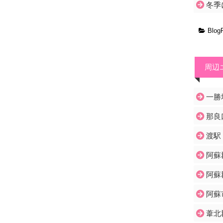
冬季
Blog
周辺
一勝
那良
渡駅
阿蘇
阿蘇
阿蘇
葦北