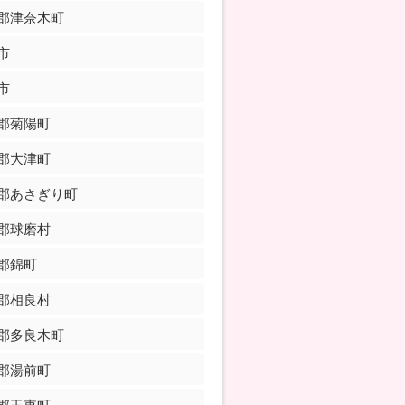
郡津奈木町
市
市
郡菊陽町
郡大津町
郡あさぎり町
郡球磨村
郡錦町
郡相良村
郡多良木町
郡湯前町