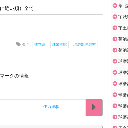
葦北
に近い順）全て
宇城
宇土
菊池
タグ :
熊本県
球泉洞駅
球磨郡球磨村
菊池
球磨
球磨
マークの情報
球磨
球磨
球磨
伊万里駅
球磨