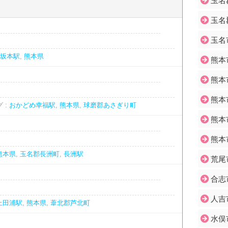
玉名
玉名
玉名
坂本駅
,
熊本県
熊本
熊本
熊本
 :
おかどめ幸福駅
,
熊本県
,
球磨郡あさぎり町
熊本
熊本
熊本県
,
玉名郡長洲町
,
長洲駅
荒尾
合志
人吉
上田浦駅
,
熊本県
,
葦北郡芦北町
水俣