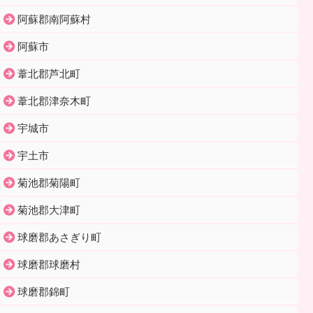
阿蘇郡南阿蘇村
阿蘇市
葦北郡芦北町
葦北郡津奈木町
宇城市
宇土市
菊池郡菊陽町
菊池郡大津町
球磨郡あさぎり町
球磨郡球磨村
球磨郡錦町