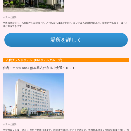
ホテルの紹介：
交通の便が良く、八代駅からは徒歩7分。八代ICからは車で約8分。コンビニも5分圏内にあり、滞在の方も多く、ゆっく
りお寛ぎできます。
場所を詳しく
八代グランドホテル（HMIホテルグループ）
住所：〒866-0844 熊本県八代市旭中央通１０－１
ホテルの紹介：
全室無線ＬＡＮ（Wi-Fi）無料ご利用頂けます。国道３号線沿いでアクセス良好、無料駐車場８０台(大型車は有料）。熊