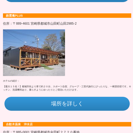
皓雲庵PLUS
住所：〒889-4601 宮崎県都城市山田町山田2985‐2
ホテルの紹介：
【最大１５名！】都城市街より車で約２０分。スポーツ合宿、グループ・三世代旅行にぴったりな、一棟貸切宿です。キ
ッチン、洗濯機等あり、暮らすようにゆったりとご宿泊いただけます。
場所を詳しく
合歓木温泉 沖水店
住所：〒885-0001 宮崎県都城市金田町２７２０番地