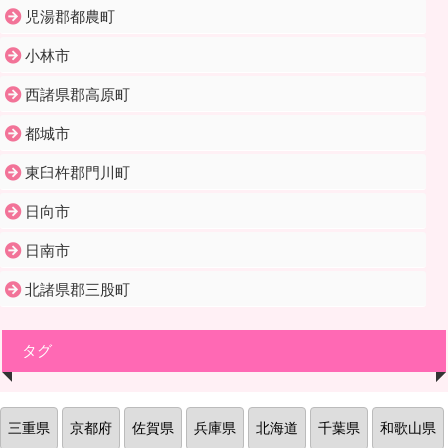
児湯郡都農町
小林市
西諸県郡高原町
都城市
東臼杵郡門川町
日向市
日南市
北諸県郡三股町
タグ
三重県
京都府
佐賀県
兵庫県
北海道
千葉県
和歌山県