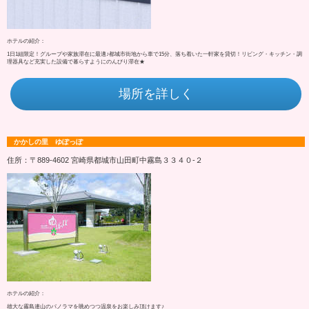
ホテルの紹介：
1日1組限定！グループや家族滞在に最適♪都城市街地から車で15分、落ち着いた一軒家を貸切！リビング・キッチン・調
理器具など充実した設備で暮らすようにのんびり滞在★
場所を詳しく
かかしの里 ゆぽっぽ
住所：〒889-4602 宮崎県都城市山田町中霧島３３４０‐２
ホテルの紹介：
雄大な霧島連山のパノラマを眺めつつ温泉をお楽しみ頂けます♪