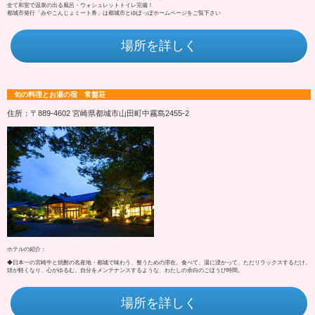
全て和室で温泉の出る風呂・ウォシュレットトイレ完備！
都城市発行「みやこんじょミート券」は都城市とゆぽっぽホームページをご覧下さい
場所を詳しく
旬の料理とお湯の宿 常盤荘
住所：〒889-4602 宮崎県都城市山田町中霧島2455-2
ホテルの紹介：
◆日本一の宮崎牛と焼酎の名産地・都城で味わう、整うための滞在。食べて、湯に浸かって、ただリラックスするだけ。
頭が軽くなり、心がゆるむ。自分をメンテナンスするような、わたしの余白のごほうび時間。
場所を詳しく