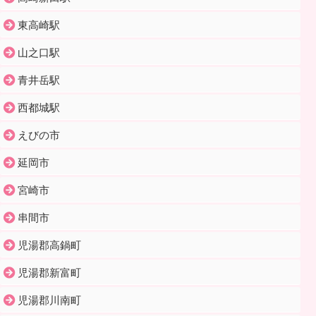
東高崎駅
山之口駅
青井岳駅
西都城駅
えびの市
延岡市
宮崎市
串間市
児湯郡高鍋町
児湯郡新富町
児湯郡川南町