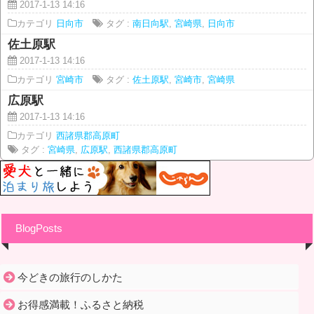
2017-1-13 14:16
カテゴリ
日向市
タグ :
南日向駅
,
宮崎県
,
日向市
佐土原駅
2017-1-13 14:16
カテゴリ
宮崎市
タグ :
佐土原駅
,
宮崎市
,
宮崎県
広原駅
2017-1-13 14:16
カテゴリ
西諸県郡高原町
タグ :
宮崎県
,
広原駅
,
西諸県郡高原町
BlogPosts
今どきの旅行のしかた
お得感満載！ふるさと納税