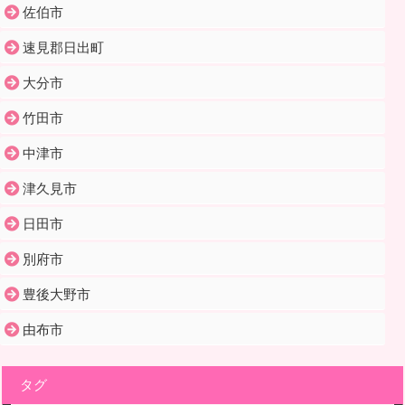
佐伯市
速見郡日出町
大分市
竹田市
中津市
津久見市
日田市
別府市
豊後大野市
由布市
タグ