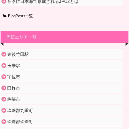
冬季に日本海で形成されるJPCZとは
BlogPosts一覧
周辺エリア一覧
豊後竹田駅
玉来駅
宇佐市
臼杵市
杵築市
玖珠郡九重町
玖珠郡玖珠町