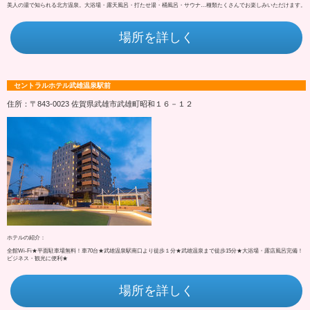
美人の湯で知られる北方温泉。大浴場・露天風呂・打たせ湯・桶風呂・サウナ…種類たくさんでお楽しみいただけます。
場所を詳しく
セントラルホテル武雄温泉駅前
住所：〒843-0023 佐賀県武雄市武雄町昭和１６－１２
ホテルの紹介：
全館Wi-Fi★平面駐車場無料！車70台★武雄温泉駅南口より徒歩１分★武雄温泉まで徒歩15分★大浴場・露店風呂完備！
ビジネス・観光に便利★
場所を詳しく