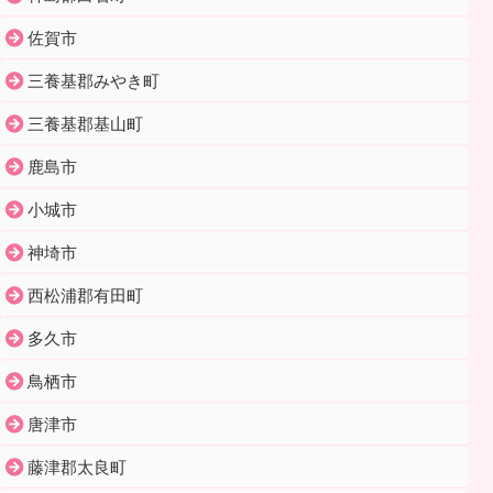
佐賀市
三養基郡みやき町
三養基郡基山町
鹿島市
小城市
神埼市
西松浦郡有田町
多久市
鳥栖市
唐津市
藤津郡太良町