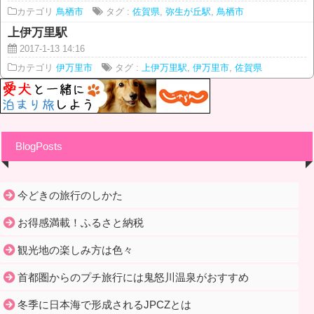
カテゴリ
鳥栖市
タグ :
佐賀県
,
弥生が丘駅
,
鳥栖市
上伊万里駅
2017-1-13 14:16
カテゴリ
伊万里市
タグ :
上伊万里駅
,
伊万里市
,
佐賀県
BlogPosts
今どきの旅行のしかた
お得感満載！ふるさと納税
観光地の楽しみ方は色々
首都圏からのプチ旅行には鬼怒川温泉がおすすめ
冬季に日本海で形成されるJPCZとは