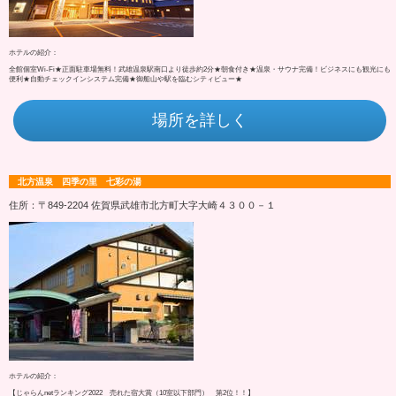
ホテルの紹介：
全館個室Wi-Fi★正面駐車場無料！武雄温泉駅南口より徒歩約2分★朝食付き★温泉・サウナ完備！ビジネスにも観光にも
便利★自動チェックインシステム完備★御船山や駅を臨むシティビュー★
場所を詳しく
北方温泉 四季の里 七彩の湯
住所：〒849-2204 佐賀県武雄市北方町大字大崎４３００－１
ホテルの紹介：
【じゃらんnetランキング2022 売れた宿大賞（10室以下部門） 第2位！！】