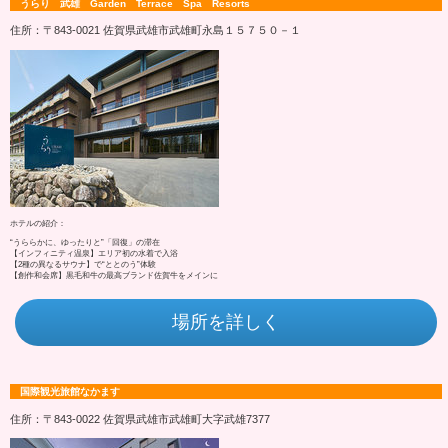
うらり 武雄 Garden Terrace Spa Resorts
住所：〒843-0021 佐賀県武雄市武雄町永島１５７５０－１
ホテルの紹介：
“うららかに、ゆったりと”「回復」の滞在
【インフィニティ温泉】エリア初の水着で入浴
【2種の異なるサウナ】で“ととのう”体験
【創作和会席】黒毛和牛の最高ブランド佐賀牛をメインに
場所を詳しく
国際観光旅館なかます
住所：〒843-0022 佐賀県武雄市武雄町大字武雄7377