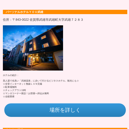
パーソナルホテルＹＯＵ武雄
住所：〒843-0022 佐賀県武雄市武雄町大字武雄７２８３
ホテルの紹介：
美人湯で名高い「武雄温泉」に歩いて行けるビジネスホテル。観光にも☆
☆全室インターネット無線ＬＡＮ完備
☆駐車場無料
☆チェックアウト11時
☆マンガコーナー新設！お部屋へ持込み無料
☆全館禁煙
場所を詳しく