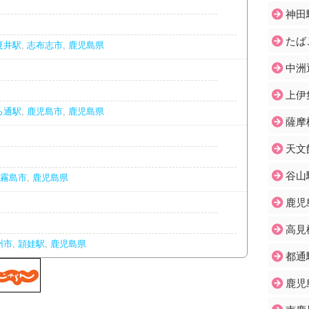
神田
たば
夏井駅
,
志布志市
,
鹿児島県
中洲
上伊
ろ通駅
,
鹿児島市
,
鹿児島県
薩摩
天文
谷山
霧島市
,
鹿児島県
鹿児
高見
州市
,
頴娃駅
,
鹿児島県
都通
鹿児