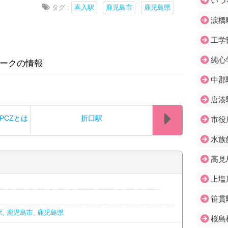
いづ
タグ :
喜入駅
鹿児島市
鹿児島県
涙橋
工学
純心
ークの情報
中郡
唐湊
PCZとは
折口駅
市役
水族
高見
上塩
笹貫
駅
,
鹿児島市
,
鹿児島県
桜島