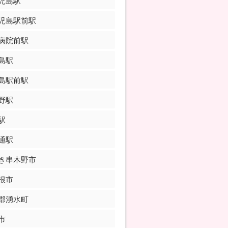
児島駅
児島駅前駅
病院前駅
島駅
島駅前駅
野駅
駅
通駅
き串木野市
根市
郡湧水町
市