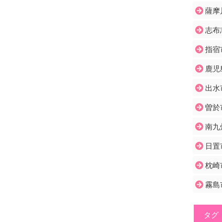
薩摩
志布
指宿
鹿児
出水
曽於
南九
日置
枕崎
霧島
タグ