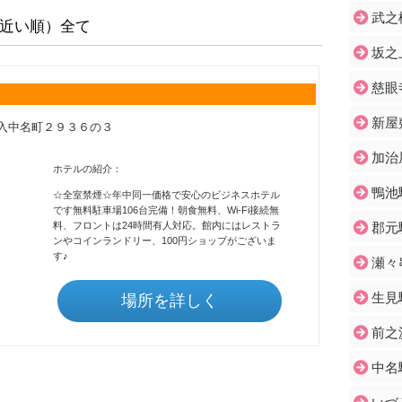
武之
近い順）全て
坂之
慈眼
新屋
市喜入中名町２９３６の３
加治
ホテルの紹介：
鴨池
☆全室禁煙☆年中同一価格で安心のビジネスホテル
です無料駐車場106台完備！朝食無料、Wi-Fi接続無
料、フロントは24時間有人対応。館内にはレストラ
郡元
ンやコインランドリー、100円ショップがございま
す♪
瀬々
生見
場所を詳しく
前之
中名