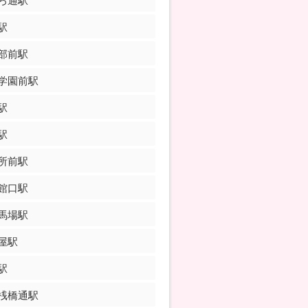
ろ通駅
駅
部前駅
学園前駅
駅
駅
所前駅
館口駅
馬場駅
屋駅
駅
桟橋通駅