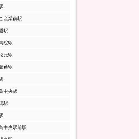
駅
こ産業前駅
通駅
集院駅
松元駅
館通駅
駅
島中央駅
橋駅
駅
島中央駅前駅