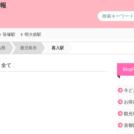
情報
笹塚駅
明大前駅
島県
鹿児島市
喜入駅
 全て
Blog
今ど
お得
観光