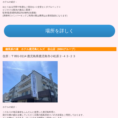
ホテルの紹介：
ゆとりある空間で快適なご宿泊を♪☆全室セミダブルベッド☆
ビジネス＆観光の拠点に最適！
駐車場(普通車)限定9台無料(先着順)
(満車時コインパーキングご利用の際は費用はお客様負担になります)
場所を詳しく
備長炭の湯 ホテル鹿児島ヒルズ 谷山店（BBHグループ）
住所：〒891-0114 鹿児島県鹿児島市小松原２‐４３‐２３
ホテルの紹介：
こだわりの地元食材をふんだんに使用した鹿児島料理と、
旅や仕事の疲れを癒していただく石畳の桜島溶岩スパの大浴場をご用意しております。
どこか懐かしさのある、ほっとできる時間をご提供いたします。