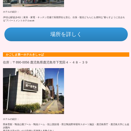
ホテルの紹介：
JR谷山駅徒歩4分｜家具・家電・キッチン完備で長期滞在も安心、出張・観光どちらにも便利な“暮らすように泊まれ
る”アパートメントホテルecott
場所を詳しく
かごしま第一ホテルきしゃば
住所：〒890-0056 鹿児島県鹿児島市下荒田４－４８－３９
ホテルの紹介：
県体育館・鴨池公園プール・鴨池ドーム・陸上競技場・県立鴨池野球場等スポーツ施設・鹿児島県庁・鹿児島大学にも徒
歩圏内
鹿児島大学が近いので安価な居酒屋も多数点在！