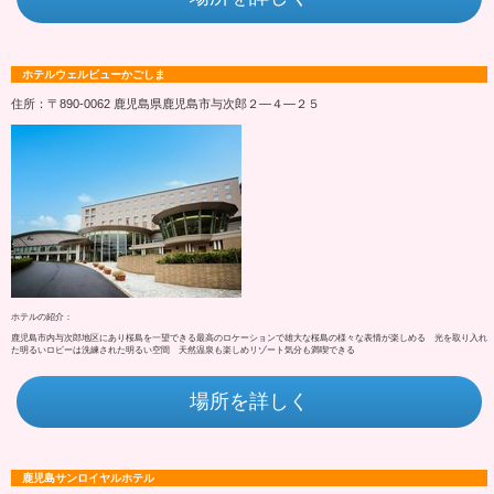
ホテルウェルビューかごしま
住所：〒890-0062 鹿児島県鹿児島市与次郎２―４―２５
ホテルの紹介：
鹿児島市内与次郎地区にあり桜島を一望できる最高のロケーションで雄大な桜島の様々な表情が楽しめる 光を取り入れ
た明るいロビーは洗練された明るい空間 天然温泉も楽しめリゾート気分も満喫できる
場所を詳しく
鹿児島サンロイヤルホテル