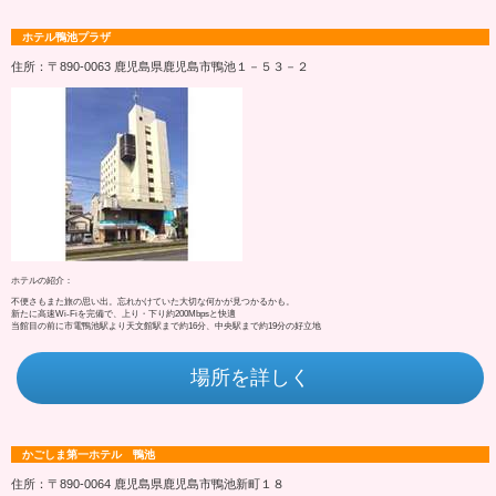
ホテル鴨池プラザ
住所：〒890-0063 鹿児島県鹿児島市鴨池１－５３－２
ホテルの紹介：
不便さもまた旅の思い出。忘れかけていた大切な何かが見つかるかも。
新たに高速Wi-Fiを完備で、上り・下り約200Mbpsと快適
当館目の前に市電鴨池駅より天文館駅まで約16分、中央駅まで約19分の好立地
場所を詳しく
かごしま第一ホテル 鴨池
住所：〒890-0064 鹿児島県鹿児島市鴨池新町１８