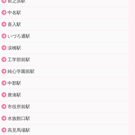
前之浜駅
中名駅
喜入駅
いづろ通駅
涙橋駅
工学部前駅
純心学園前駅
中郡駅
唐湊駅
市役所前駅
水族館口駅
高見馬場駅