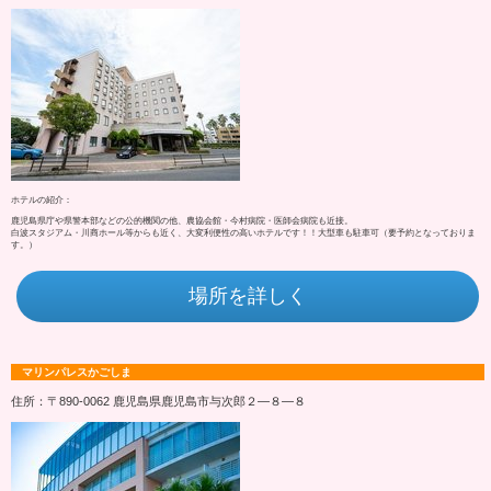
ホテルの紹介：
鹿児島県庁や県警本部などの公的機関の他、農協会館・今村病院・医師会病院も近接。
白波スタジアム・川商ホール等からも近く、大変利便性の高いホテルです！！大型車も駐車可（要予約となっておりま
す。）
場所を詳しく
マリンパレスかごしま
住所：〒890-0062 鹿児島県鹿児島市与次郎２―８―８