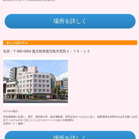
場所を詳しく
きしゃばホテル
住所：〒890-0054 鹿児島県鹿児島市荒田２－７６－１３
ホテルの紹介：
市街地南部に位置し、県庁、鹿児島大学、総合運動場、市民文化ホールなどに近く、路面電車を利用すれば天文館へは10
分で！ホテルのすぐ近くにコンビニやスーパーがあり大変便利♪
全室ＷｉＦｉ無料！
場所を詳しく