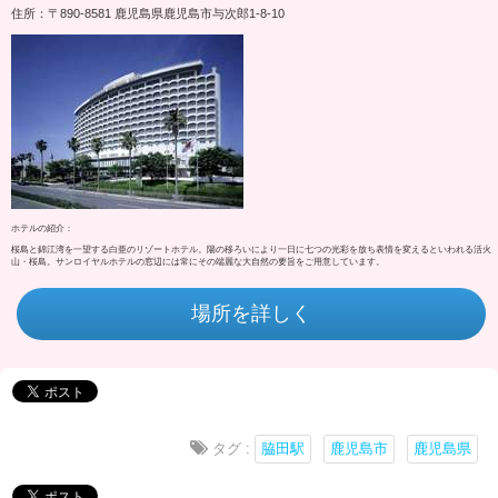
住所：〒890-8581 鹿児島県鹿児島市与次郎1-8-10
ホテルの紹介：
桜島と錦江湾を一望する白亜のリゾートホテル。陽の移ろいにより一日に七つの光彩を放ち表情を変えるといわれる活火
山・桜島。サンロイヤルホテルの窓辺には常にその端麗な大自然の要旨をご用意しています。
場所を詳しく
タグ :
脇田駅
鹿児島市
鹿児島県