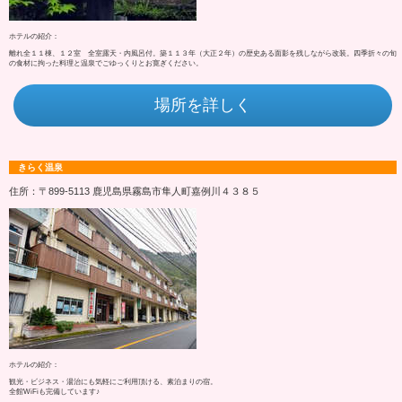
ホテルの紹介：
離れ全１１棟、１２室 全室露天・内風呂付。築１１３年（大正２年）の歴史ある面影を残しながら改装。四季折々の旬
の食材に拘った料理と温泉でごゆっくりとお寛ぎください。
場所を詳しく
きらく温泉
住所：〒899-5113 鹿児島県霧島市隼人町嘉例川４３８５
ホテルの紹介：
観光・ビジネス・湯治にも気軽にご利用頂ける、素泊まりの宿。
全館WiFiも完備しています♪