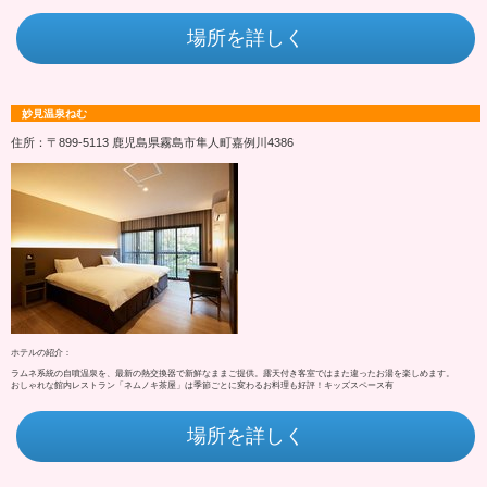
場所を詳しく
妙見温泉ねむ
住所：〒899-5113 鹿児島県霧島市隼人町嘉例川4386
ホテルの紹介：
ラムネ系統の自噴温泉を、最新の熱交換器で新鮮なままご提供。露天付き客室ではまた違ったお湯を楽しめます。
おしゃれな館内レストラン「ネムノキ茶屋」は季節ごとに変わるお料理も好評！キッズスペース有
場所を詳しく