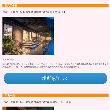
妙見田中館
住所：〒899-6506 鹿児島県霧島市牧園町下中津川１
ホテルの紹介：
2021年5月2日(大安)・フロント全面リニューアルオープン・『夕食４．８点＝口コミ95点(2024年3月)』と高評価！中でも
人気が高い「トロ―リ」炭酸水素塩泉は、抜群の人気★大人の方のみご宿泊頂けます★
場所を詳しく
田島本館
住所：〒899-6507 鹿児島県霧島市牧園町宿窪田４２３６