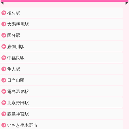
植村駅
大隅横川駅
国分駅
嘉例川駅
中福良駅
隼人駅
日当山駅
霧島温泉駅
北永野田駅
霧島神宮駅
いちき串木野市