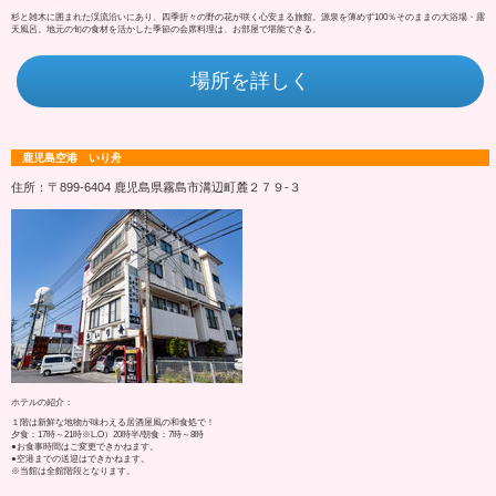
杉と雑木に囲まれた渓流沿いにあり、四季折々の野の花が咲く心安まる旅館。源泉を薄めず100％そのままの大浴場・露
天風呂。地元の旬の食材を活かした季節の会席料理は、お部屋で堪能できる。
場所を詳しく
鹿児島空港 いり舟
住所：〒899-6404 鹿児島県霧島市溝辺町麓２７９‐３
ホテルの紹介：
１階は新鮮な地物が味わえる居酒屋風の和食処で！
夕食：17時～21時※L.O）20時半/朝食：7時～8時
●お食事時間はご変更できかねます。
●空港までの送迎はできかねます。
※当館は全館階段となります。