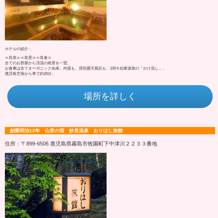
ホテルの紹介：
≪良泉≫≪良景≫≪良食≫
全てのお部屋から渓流の絶景を一望。
お食事は全てオーガニック由来。内湯も、貸切露天風呂も、100％自家源泉の「かけ流し」。
鹿児島空港から車で約20分。
場所を詳しく
創業明治12年 山里の宿 妙見温泉 おりはし旅館
住所：〒899-6506 鹿児島県霧島市牧園町下中津川２２３３番地