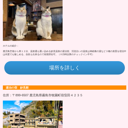
ホテルの紹介：
鹿児島空港から車１２分、温泉通も通い詰める妙見温泉の湯治宿。渓流沿いの温泉は神経痛の湯など３種の泉質を宿泊中
は何度でも愉しめる。自炊も出来るので長期滞在可。（※21時以降のチェックイン不可）
場所を詳しく
湯治の宿 妙見館
住所：〒899-6507 鹿児島県霧島市牧園町宿窪田４２３５