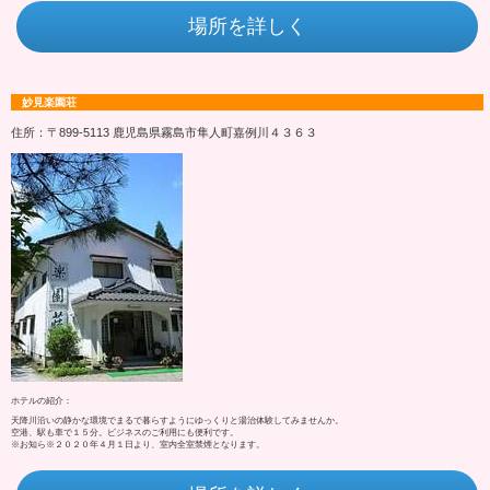
場所を詳しく
妙見楽園荘
住所：〒899-5113 鹿児島県霧島市隼人町嘉例川４３６３
ホテルの紹介：
天降川沿いの静かな環境でまるで暮らすようにゆっくりと湯治体験してみませんか。
空港、駅も車で１５分。ビジネスのご利用にも便利です。
※お知ら※２０２０年４月１日より、室内全室禁煙となります。