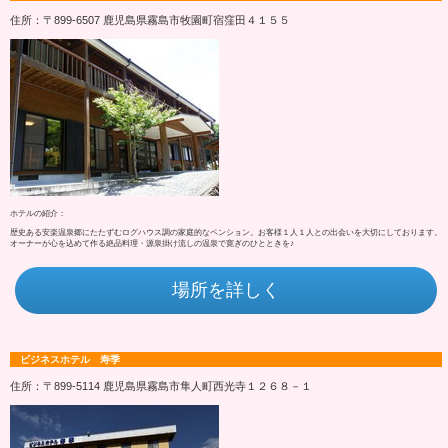
住所：〒899-6507 鹿児島県霧島市牧園町宿窪田４１５５
ホテルの紹介：
歴史ある安楽温泉郷にたたずむログハウス調の家庭的なペンション。お客様１人１人との出会いを大切にしております。
オーナーが心を込めて作る絶品料理・源泉掛け流しの温泉で寛ぎのひとときを♪
場所を詳しく
ビジネスホテル 寿季
住所：〒899-5114 鹿児島県霧島市隼人町西光寺１２６８－１