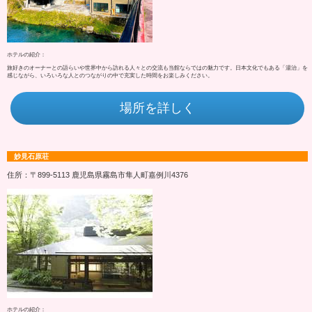
ホテルの紹介：
旅好きのオーナーとの語らいや世界中から訪れる人々との交流も当館ならではの魅力です。日本文化でもある「湯治」を
感じながら、いろいろな人とのつながりの中で充実した時間をお楽しみください。
場所を詳しく
妙見石原荘
住所：〒899-5113 鹿児島県霧島市隼人町嘉例川4376
ホテルの紹介：