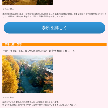
ホテルの紹介：
霧島の日当山温泉にある、全客室でかけ流しの温泉を楽しめる露天風呂付き旅館。食事は個室タイプの食事処にてゆっく
りと。敷地内の源泉から湧き出る、清姫の美肌湯温泉をお楽しみ下さい♪
場所を詳しく
四季の宿 明翠
住所：〒899-4355 鹿児島県霧島市国分剣之宇都町１８３－１
ホテルの紹介：
花木を主とした趣ある和の雰囲気が日々の疲れを癒してくれます。
ゆるやかに流れる空間の中で時間を忘れ非日常の至福のひとときをお過ごしください。