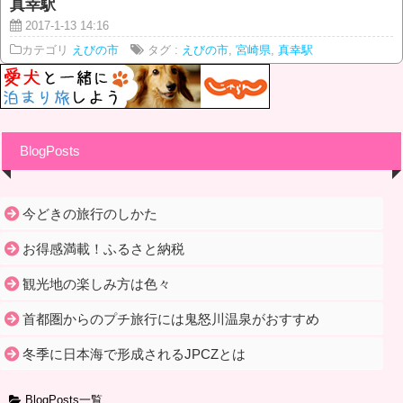
真幸駅
2017-1-13 14:16
カテゴリ
えびの市
タグ :
えびの市
,
宮崎県
,
真幸駅
BlogPosts
今どきの旅行のしかた
お得感満載！ふるさと納税
観光地の楽しみ方は色々
首都圏からのプチ旅行には鬼怒川温泉がおすすめ
冬季に日本海で形成されるJPCZとは
BlogPosts一覧