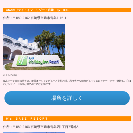
ANAホリデイ・イン リゾート宮崎 by IHG
住所：〒889-2162 宮崎県宮崎市青島1-16-1
ホテルの紹介：
青島ビーチ目前の特等席。絶景オーシャンビューと美肌の湯、彩り豊かな朝食ビュッフェにアクティビティ体験も。心ほ
どけるリゾート時間は早めの予約がお得です。
場所を詳しく
M’ｓ ＢＡＳＥ ＲＥＳＯＲＴ
住所：〒889-2163 宮崎県宮崎市青島西1丁目7番地3