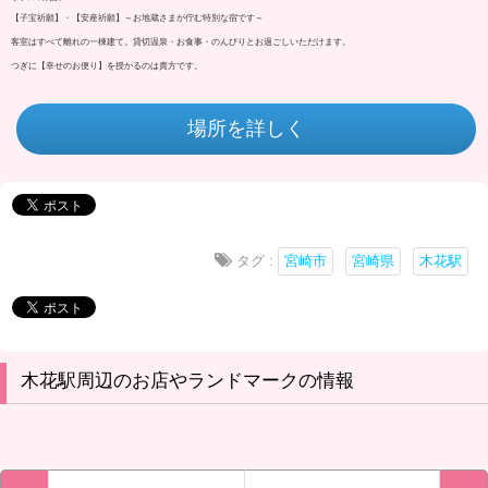
【子宝祈願】・【安産祈願】～お地蔵さまが佇む特別な宿です～
客室はすべて離れの一棟建て。貸切温泉・お食事・のんびりとお過ごしいただけます。
つぎに【幸せのお便り】を授かるのは貴方です。
場所を詳しく
タグ :
宮崎市
宮崎県
木花駅
木花駅周辺のお店やランドマークの情報