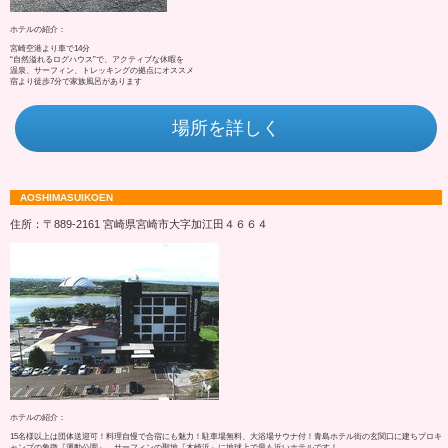
ホテルの紹介：
宮崎空港より車で14分
“自然溢れるログハウス”で、アクティブな休暇を
温泉、サーフィン、トレッキングの拠点にオススメ
宿より徒歩7分で家族風呂があります
場所を詳しく
AOSHIMASUIKOEN
住所：〒889-2161 宮崎県宮崎市大字加江田４６６４
ホテルの紹介：
15名様以上は団体送迎可！料理自慢で合宿にも魅力！駐車場無料、大浴場サウナ付！青島ホテル街の玄関口に建ちプロキ
ャンプの象徴『運動公園』、サーフィンの聖地『木崎浜』に地球上で最も近いホテルです！