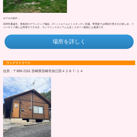
ホテルの紹介：
2025年夏誕生、青島初のグランピング施設。2ベットルームとミニキッチン完備。専用庭ではBBQや焚き火が楽しめ、リ
バーサイド棟には専用サウナ付き。サンマリンスタジアムも近くスポーツ観戦にも最適です。
場所を詳しく
ウッドリトリート
住所：〒889-2161 宮崎県宮崎市加江田４２８７‐１４