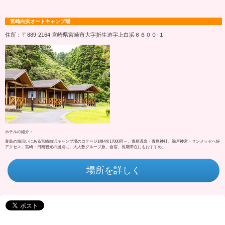
宮崎白浜オートキャンプ場
住所：〒889-2164 宮崎県宮崎市大字折生迫字上白浜６６００‐１
ホテルの紹介：
青島の海沿いにある宮崎白浜キャンプ場のコテージ1棟4名17000円～。青島温泉・青島神社、鵜戸神宮・サンメッセへ好
アクセス。宮崎・日南観光の拠点に。大人数グループ旅、合宿、長期滞在にもおすすめ。
場所を詳しく