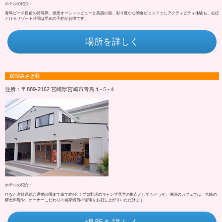
ホテルの紹介：
青島ビーチ目前の特等席。絶景オーシャンビューと美肌の湯、彩り豊かな朝食ビュッフェにアクティビティ体験も。心ほ
どけるリゾート時間は早めの予約がお得です。
場所を詳しく
民宿みさき荘
住所：〒889-2162 宮崎県宮崎市青島１‐５‐４
ホテルの紹介：
ひなた宮崎県総合運動公園まで車で約4分！プロ野球のキャンプ見学の拠点としてもどうぞ。併設のカフェでは、宮崎の
郷土料理や、オーナーこだわりの自家焙煎の珈琲をお召し上がりいただけます