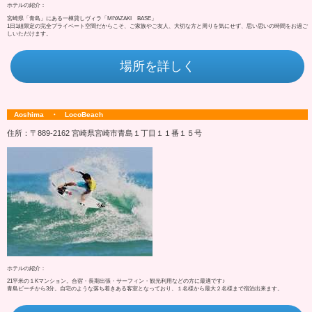
ホテルの紹介：
宮崎県「青島」にある一棟貸しヴィラ「MIYAZAKI BASE」
1日1組限定の完全プライベート空間だからこそ、ご家族やご友人、大切な方と周りを気にせず、思い思いの時間をお過ご
しいただけます。
場所を詳しく
Aoshima ・ LocoBeach
住所：〒889-2162 宮崎県宮崎市青島１丁目１１番１５号
ホテルの紹介：
21平米の１Kマンション。合宿・長期出張・サーフィン・観光利用などの方に最適です♪
青島ビーチから3分。自宅のような落ち着きある客室となっており、１名様から最大２名様まで宿泊出来ます。