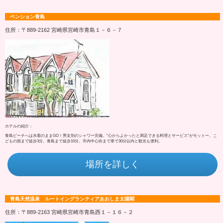
ペンション青島
住所：〒889-2162 宮崎県宮崎市青島１－６－７
ホテルの紹介：
青島ビーチへは水着のままGO！男女別のシャワー完備。“心からよかったと満足できる料理とサービス”がモットー。こ
どもの国まで徒歩3分。青島まで徒歩10分。市内中心街まで車で30分以内と観光も便利。
場所を詳しく
青島天然温泉 ルートイングランティアあおしま太陽閣
住所：〒889-2163 宮崎県宮崎市青島西１－１６－２