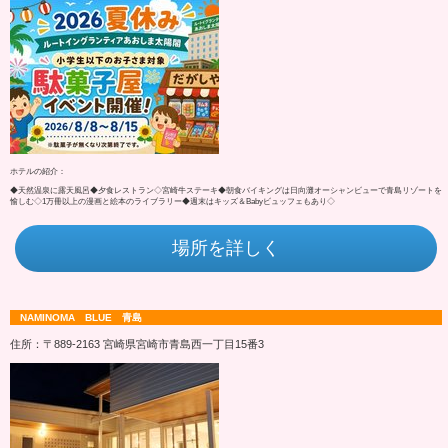
ホテルの紹介：
◆天然温泉に露天風呂◆夕食レストラン◇宮崎牛ステーキ◆朝食バイキングは日向灘オーシャンビューで青島リゾートを
愉しむ◇1万冊以上の漫画と絵本のライブラリー◆週末はキッズ＆Babyビュッフェもあり◇
場所を詳しく
NAMINOMA BLUE 青島
住所：〒889-2163 宮崎県宮崎市青島西一丁目15番3