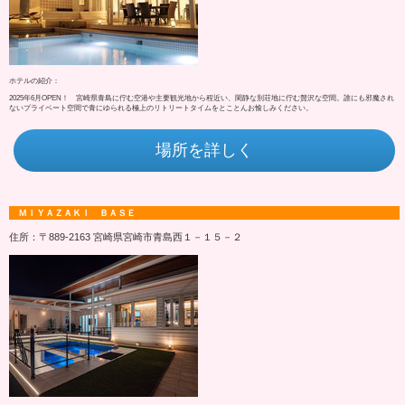
ホテルの紹介：
2025年6月OPEN！ 宮崎県青島に佇む空港や主要観光地から程近い、閑静な別荘地に佇む贅沢な空間。誰にも邪魔され
ないプライベート空間で青にゆられる極上のリトリートタイムをとことんお愉しみください。
場所を詳しく
ＭＩＹＡＺＡＫＩ ＢＡＳＥ
住所：〒889-2163 宮崎県宮崎市青島西１－１５－２