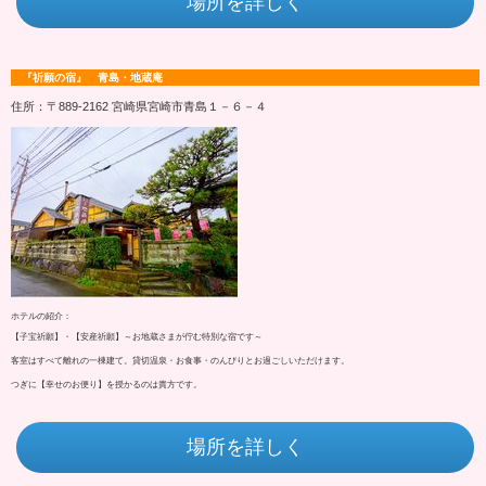
場所を詳しく
『祈願の宿』 青島・地蔵庵
住所：〒889-2162 宮崎県宮崎市青島１－６－４
ホテルの紹介：
【子宝祈願】・【安産祈願】～お地蔵さまが佇む特別な宿です～
客室はすべて離れの一棟建て。貸切温泉・お食事・のんびりとお過ごしいただけます。
つぎに【幸せのお便り】を授かるのは貴方です。
場所を詳しく