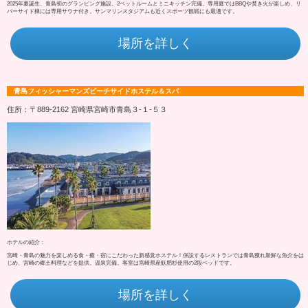
2025年夏誕生、青島初のグランピング施設。2ベットルームとミニキッチン完備。専用庭ではBBQや焚き火が楽しめ、リ
バーサイド棟には専用サウナ付き。サンマリンスタジアムも近くスポーツ観戦にも最適です。
場所を詳しく
青島フィッシャーマンズビーチサイドホステル＆スパ
住所：〒889-2162 宮崎県宮崎市青島３‐１‐５３
ホテルの紹介：
宮崎・青島の魅力を楽しめる食・癒・宿にこだわった新感覚ホステル！併設するレストランでは青島獲れ新鮮な魚介をは
じめ、宮崎の郷土料理などを提供。温泉完備。客室は宮崎県産飫肥杉使用の2段ベッドです。
場所を詳しく