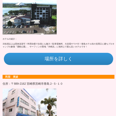
ホテルの紹介：
15名様以上は団体送迎可！料理自慢で合宿にも魅力！駐車場無料、大浴場サウナ付！青島ホテル街の玄関口に建ちプロキ
ャンプの象徴『運動公園』、サーフィンの聖地『木崎浜』に地球上で最も近いホテルです！
場所を詳しく
民宿 美波
住所：〒889-2162 宮崎県宮崎市青島２‐５‐１０