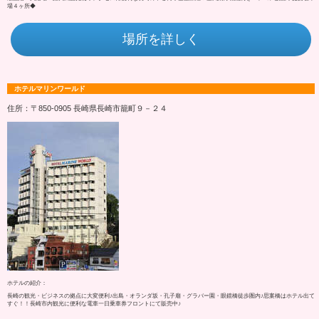
場４ヶ所◆
場所を詳しく
ホテルマリンワールド
住所：〒850-0905 長崎県長崎市籠町９－２４
ホテルの紹介：
長崎の観光・ビジネスの拠点に大変便利♪出島・オランダ坂・孔子廟・グラバー園・眼鏡橋徒歩圏内♪思案橋はホテル出て
すぐ！！長崎市内観光に便利な電車一日乗車券フロントにて販売中♪