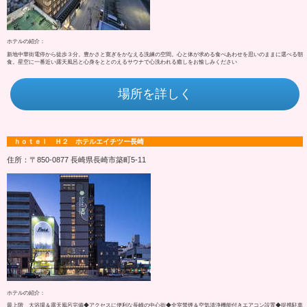
ホテルの紹介：
新地中華街電停から徒歩３分。豊かさと寛ぎをかなえる洗練の空間。心と体が求める食べあわせを思いのままに選べる朝
食。星空に一番近い露天風呂と心身をととのえるサウナで心洗われる癒しをお愉しみください
場所を詳しく
ｈｏｔｅｌ Ｈ２ ホテルエイチツー長崎
住所：〒850-0877 長崎県長崎市築町5-11
ホテルの紹介：
最上階 大浴場＆露天風呂完備◆アクセスに便利な長崎の中心街◆全室禁煙＆空気清浄機能付きエアコン設置◆提携駐車