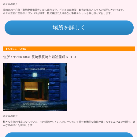
ホテルの紹介：
長崎市の中心部『新地中華街電停』から徒歩１分。ビジネスは勿論、観光の拠点としてもご活用いただけます。
ホテル正面に空港リムジンバスが停車。観光施設の入場券など各種チケットも取り扱っております。
場所を詳しく
HOTEL URO
住所：〒850-0831 長崎県長崎市鍛冶屋町６‐１０
ホテルの紹介：
様々な生物の棲家になっている、木の樹洞からインスピレーションを得た有機的な曲線が織りなすミニマルな空間で、静
かな時の流れを演出します。