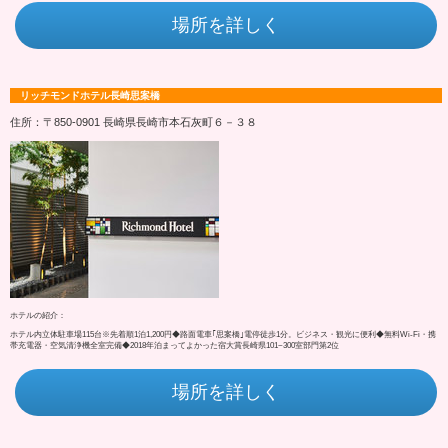
場所を詳しく
リッチモンドホテル長崎思案橋
住所：〒850-0901 長崎県長崎市本石灰町６－３８
ホテルの紹介：
ホテル内立体駐車場115台※先着順1泊1,200円◆路面電車｢思案橋｣電停徒歩1分。ビジネス・観光に便利◆無料Wi-Fi・携
帯充電器・空気清浄機全室完備◆2018年泊まってよかった宿大賞長崎県101~300室部門第2位
場所を詳しく