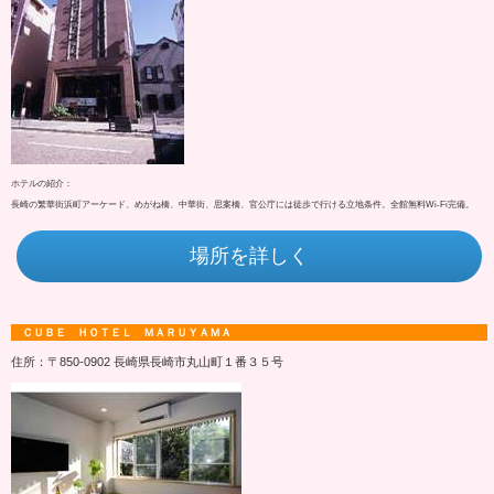
ホテルの紹介：
長崎の繁華街浜町アーケード、めがね橋、中華街、思案橋、官公庁には徒歩で行ける立地条件。全館無料Wi-Fi完備。
場所を詳しく
ＣＵＢＥ ＨＯＴＥＬ ＭＡＲＵＹＡＭＡ
住所：〒850-0902 長崎県長崎市丸山町１番３５号