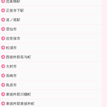
思案橋駅
正覚寺下駅
道ノ尾駅
雲仙市
佐世保市
松浦市
西彼杵郡長与町
大村市
長崎市
島原市
東彼杵郡川棚町
東彼杵郡東彼杵町