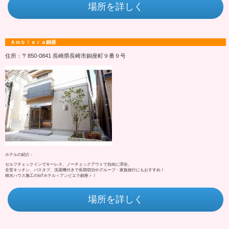
場所を詳しく
Ａｍｂｉｅｒａ銅座
住所：〒850-0841 長崎県長崎市銅座町９番９号
ホテルの紹介：
セルフチェックインでキーレス、ノーチェックアウトで自由に滞在。
全室キッチン、バスタブ、洗濯機付きで長期宿泊やグループ・家族旅行にもおすすめ！
積水ハウス施工のIoTホテル＜アンビエラ銅座＞！
場所を詳しく