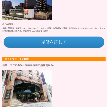
ホテルの紹介：
長崎の繁華街・浜町アーケード内のハマクロス411に位置するFORZA☆電停より徒歩約1分♪ツインルームはバス・トイレ
別で家族連れにも人気♪自慢のFORZA元気朝食も是非！
場所を詳しく
ビクトリア・イン長崎
住所：〒850-0841 長崎県長崎市銅座町6-24