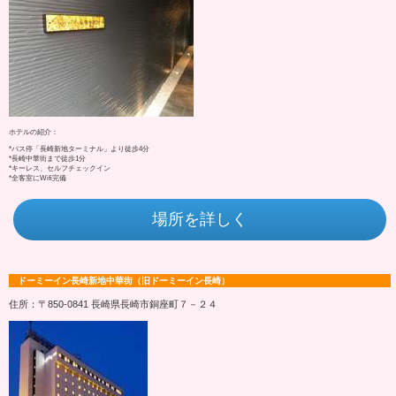
ホテルの紹介：
*バス停「長崎新地ターミナル」より徒歩4分
*長崎中華街まで徒歩1分
*キーレス、セルフチェックイン
*全客室にWifi完備
場所を詳しく
ドーミーイン長崎新地中華街（旧ドーミーイン長崎）
住所：〒850-0841 長崎県長崎市銅座町７－２４