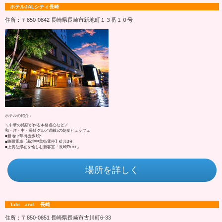
ホテルJALシティ長崎
住所：〒850-0842 長崎県長崎市新地町１３番１０号
ホテルの紹介：
＼中華の銘店が作る本格点心など／
和・洋・中・長崎グルメ満載♪の朝食ビュッフェ
■新地中華街徒歩1分
■路面電車【新地中華街電停】徒歩3分
■上質な滞在を愉しむ新客室「長崎Plus+」
場所を詳しく
Tabi and. 長崎
住所：〒850-0851 長崎県長崎市古川町6‐33