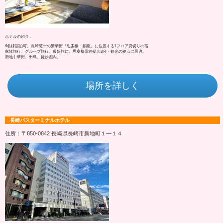
ホテルの紹介：
6名様宿泊可。長崎随一の繁華街『思案橋・銅座』に位置する1フロア貸切りの宿
家族旅行、グループ旅行、母娘旅に。思案橋電停徒歩3分・観光の拠点に最適。
新地中華街、出島、徒歩圏内。
場所を詳しく
長崎バスターミナルホテル
住所：〒850-0842 長崎県長崎市新地町１―１４