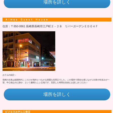
場所を詳しく
Ａｌｍａｓ Ｇｕｅｓｔ Ｈｏｕｓｅ
住所：〒850-0861 長崎県長崎市江戸町２－２８ リバーガーデンＥＤＯ４Ｆ
ホテルの紹介：
長崎の出島は鎖国時代ここだけが海外とつながる貴重な玄関口でした。この場所で歴史を感じながら出島や街並みが一
望、中心地なのに静か、という素晴らしい立地です。充実した時間を自由にお楽しみください
場所を詳しく
ビジネスホテル三幸荘