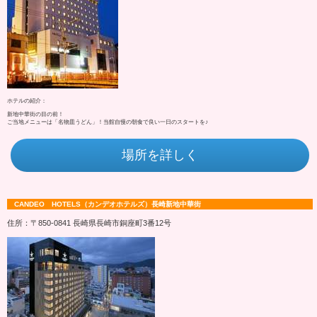
ホテルの紹介：
新地中華街の目の前！
ご当地メニューは「名物皿うどん」！当館自慢の朝食で良い一日のスタートを♪
場所を詳しく
CANDEO HOTELS（カンデオホテルズ）長崎新地中華街
住所：〒850-0841 長崎県長崎市銅座町3番12号