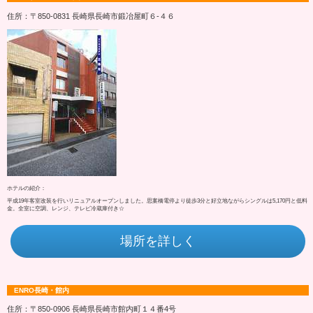
住所：〒850-0831 長崎県長崎市鍛冶屋町６‐４６
ホテルの紹介：
平成19年客室改装を行いリニュアルオープンしました。思案橋電停より徒歩3分と好立地ながらシングルは5,170円と低料
金。全室に空調、レンジ、テレビ冷蔵庫付き☆
場所を詳しく
ENRO長崎・館内
住所：〒850-0906 長崎県長崎市館内町１４番4号