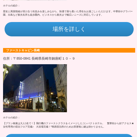
ホテルの紹介：
歴史と異国情緒が溶け合う街並みを楽しみながら、快適で落ち着いた滞在をお過ごしいただけます。中華街やグラバー
園、出島など観光名所も徒歩圏内。ビジネスから観光まで幅広いニーズに対応しています。
場所を詳しく
ファーストキャビン長崎
住所：〒850-0841 長崎県長崎市銅座町１０－９
ホテルの紹介：
【プラン検索は大人1名で！】飛行機のファーストクラスをイメージしたコンパクトホテル。 繁華街から好アクセス★
女性専用の宿泊フロア完備♪ 大浴場完備！*簡易宿泊所のためお部屋毎に鍵は掛かりません。