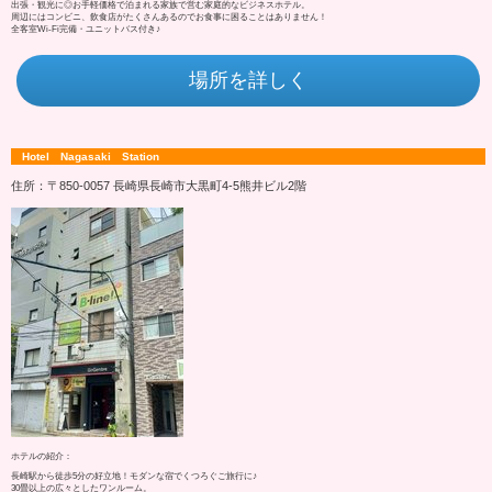
出張・観光に◎お手軽価格で泊まれる家族で営む家庭的なビジネスホテル。
周辺にはコンビニ、飲食店がたくさんあるのでお食事に困ることはありません！
全客室Wi-Fi完備・ユニットバス付き♪
場所を詳しく
Hotel Nagasaki Station
住所：〒850-0057 長崎県長崎市大黒町4‐5熊井ビル2階
ホテルの紹介：
長崎駅から徒歩5分の好立地！モダンな宿でくつろぐご旅行に♪
30畳以上の広々としたワンルーム。