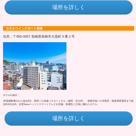
場所を詳しく
ホテルウイングポート長崎
住所：〒850-0057 長崎県長崎市大黒町９番２号
ホテルの紹介：
JR長崎駅東口から徒歩5分。県営バス高速バスターミナル（福岡・北九州）・長崎空港バス停留所・路面電車電停まで徒
歩約3分以内。全室Sertaベッドとスマートテレビを完備。快適性と立地に優れたホテル。
場所を詳しく