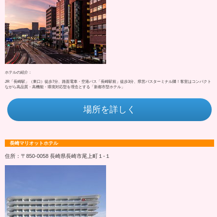
ホテルの紹介：
JR「長崎駅」（東口）徒歩7分、路面電車・空港バス「長崎駅前」徒歩3分、県営バスターミナル隣！客室はコンパクト
ながら高品質・高機能・環境対応型を理念とする「新都市型ホテル」
場所を詳しく
長崎マリオットホテル
住所：〒850-0058 長崎県長崎市尾上町１‐１