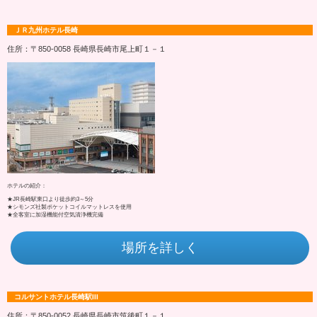
ＪＲ九州ホテル長崎
住所：〒850-0058 長崎県長崎市尾上町１－１
ホテルの紹介：
★JR長崎駅東口より徒歩約3～5分
★シモンズ社製ポケットコイルマットレスを使用
★全客室に加湿機能付空気清浄機完備
場所を詳しく
コルサントホテル長崎駅III
住所：〒850-0052 長崎県長崎市筑後町１－１