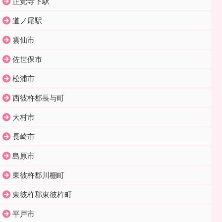
正覚寺下駅
道ノ尾駅
雲仙市
佐世保市
松浦市
西彼杵郡長与町
大村市
長崎市
島原市
東彼杵郡川棚町
東彼杵郡東彼杵町
平戸市