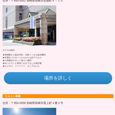
住所：〒850-0052 長崎県長崎市筑後町４－１０
ホテルの紹介：
★長崎駅から徒歩10分、出島メッセも徒歩圏内
★市電やバスターミナルからも好アクセス
★人気観光スポット巡りに便利
★ゆったりした客室とおもてなしが高評価
★ビジネス、ファミリー、カップルにも
場所を詳しく
ヒルトン長崎
住所：〒850-0058 長崎県長崎市尾上町４番２号