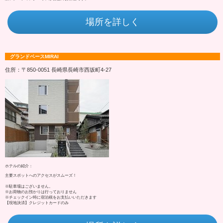
場所を詳しく
グランドベースMIRAI
住所：〒850-0051 長崎県長崎市西坂町4‐27
ホテルの紹介：
主要スポットへのアクセスがスムーズ！
※駐車場はございません。
※お荷物のお預かりは行っておりません
※チェックイン時に宿泊税をお支払いいただきます
【現地決済】クレジットカードのみ