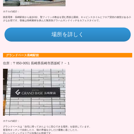
ホテルの紹介：
路面電車・長崎駅前から徒歩3分、聖フィリッポ教会を望む西坂公園前。キャビンスタイルとフロア貸切の個室がある小
さなお宿です。朝食は長崎素材を挟んだ無添加グラハムサンドイッチをカフェスタイルで。
場所を詳しく
グランドベース長崎駅前
住所：〒850-0051 長崎県長崎市西坂町７－１
ホテルの紹介：
グランドベースは「自宅に帰ってきたように安心できる場所」を提供しています。
客室内キッチンで自炊したり、朝の準備を少しだけ優雅に過ごしたり。
広いシーティングエリアが自慢のお部屋です。