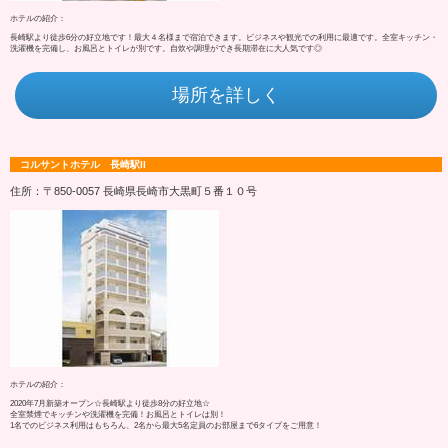
ホテルの紹介：
長崎駅より徒歩6分の好立地です！最大４名様まで宿泊できます。ビジネスや観光での利用に最適です。全室キッチン・
洗濯機を完備し、お風呂とトイレが別です。自炊や調理ができ長期滞在に大人気です◎
場所を詳しく
コルサントホテル 長崎駅II
住所：〒850-0057 長崎県長崎市大黒町５番１０号
ホテルの紹介：
2020年7月新築オープン☆長崎駅より徒歩8分の好立地☆
全室禁煙でキッチンや洗濯機を完備！お風呂とトイレは別！
1名でのビジネス利用はもちろん、2名から最大5名定員のお部屋まで6タイプをご用意！