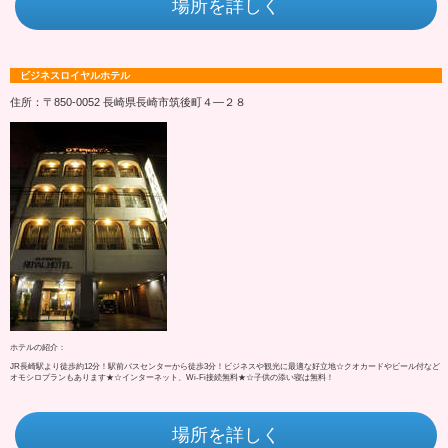
場所を詳しく
ビジネスロイヤルホテル
住所：〒850-0052 長崎県長崎市筑後町４―２８
ホテルの紹介：
JR長崎駅より徒歩約12分！駅前バスセンターから徒歩3分！ビジネスや観光に最適な好立地☆クオカードやビール付など
オモシロプランもあります★☆インターネット、Wi-Fi接続無料★☆子供の添い寝は無料！
場所を詳しく