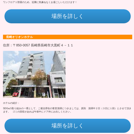
ワンフロア１部屋のため、近隣に気兼ねなくお過ごしいただけます！
場所を詳しく
長崎オリオンホテル
住所：〒850-0057 長崎県長崎市大黒町４－１１
ホテルの紹介：
SDGsの取り組みの一環として、ご連泊滞在の客室清掃につきましては、原則 清掃中２日（３日に１回）とさせて頂き
ます。 ゴミの回収があれば午前中にドア外にお出しください。
場所を詳しく